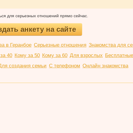
ься для серьезных отношений прямо сейчас.
здать анкету на сайте
ва в Геранбое
Серьезные отношения
Знакомства для се
за 40
Кому за 50
Кому за 60
Для взрослых
Бесплатные
Для создания семьи
С телефоном
Онлайн знакомства