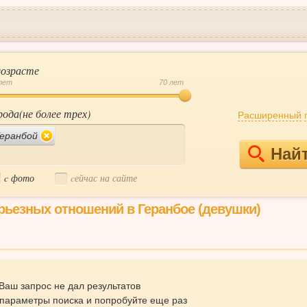
возрасте
лет
70 лет
рода(не более трех)
Расширенный
еранбой
Най
c фото
cейчас на сайте
рьезных отношений в Геранбое (девушки)
Ваш запрос не дал результатов
параметры поиска и попробуйте еще раз