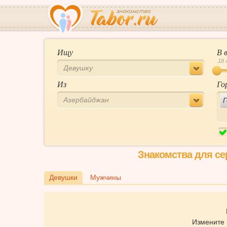
Ищу
В 
18 
Девушку
Из
Го
Азербайджан
Г
Знакомства для се
Девушки
Мужчины
Измените 