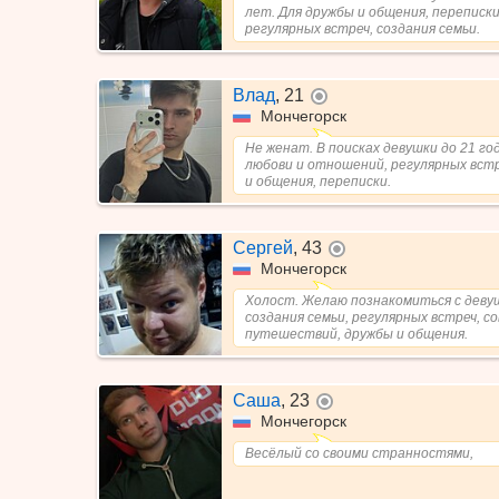
лет. Для дружбы и общения, переписки
регулярных встреч, создания семьи.
Влад
,
21
не в сети
Мончегорск
Не женат. В поисках девушки до 21 год
любови и отношений, регулярных встр
и общения, переписки.
Сергей
,
43
не в сети
Мончегорск
Холост. Желаю познакомиться с девуш
создания семьи, регулярных встреч, 
путешествий, дружбы и общения.
Саша
,
23
не в сети
Мончегорск
Весёлый со своими странностями,