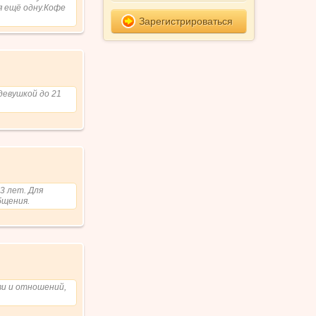
я ещё одну.Кофе
Зарегистрироваться
девушкой до 21
3 лет. Для
бщения.
ви и отношений,