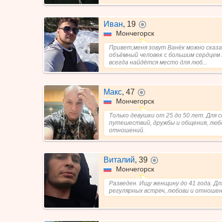
Иван
,
19
не в сети
Мончегорск
Привет,меня зовут Ванёк можно сказа
объёмный человек с большим сердцем
всегда найдётся место для люб...
Макс
,
47
не в сети
Мончегорск
Только девушки от 25 до 50 лет. Для
путешествий, дружбы и общения, люб
отношений.
Виталий
,
39
не в сети
Мончегорск
Разведен. Ищу женщину до 41 года. Дл
регулярных встреч, любови и отношен