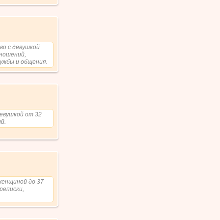
во с девушкой
тношений,
ружбы и общения.
девушкой от 32
й.
женщиной до 37
реписки,