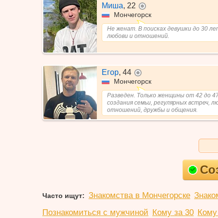
Миша
,
22
не в сети
Мончегорск
Не женат. В поисках девушки до 30 ле
любови и отношений.
Егор
,
44
не в сети
Мончегорск
Разведен. Только женщины от 42 до 47
создания семьи, регулярных встреч, л
отношений, дружбы и общения.
Со
Знакомства в Мончегорске
Знако
Часто ищут:
Познакомиться с мужчиной
Кому за 30
Кому