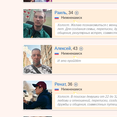
Раиль
,
34
не в сети
Нижнекамск
Холост. Желаю познакомиться с женщ
лет. Для создания семьи, переписки, д
общения, регулярных встреч, совместн
Алексей
,
43
не в сети
Нижнекамск
И это пройдёт
Ренат
,
36
не в сети
Нижнекамск
Холост. В поисках девушки от 22 до 3
любови и отношений, переписки, созда
дружбы и общения, совместных путеш.