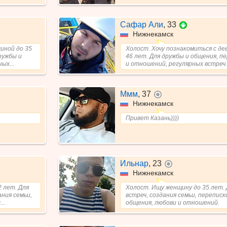
Сафар Али
,
33
Нижнекамск
иной до 35
Холост. Хочу познакомиться с де
ружбы и
46 лет. Для дружбы и общения, п
ых...
и отношений, регулярных встреч.
Ммм
,
37
не в сети
Нижнекамск
Привет Казань))))
Ильнар
,
23
не в сети
Нижнекамск
2 лет. Для
Холост. Ищу женщину до 35 лет. 
ния семьи,
встреч, создания семьи, переписк
..
общения, любови и отношений.