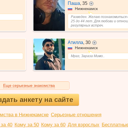
Паша
,
35
не в сети
Нижнекамск
Разведен. Желаю познакомиться 
25 до 44 лет. Для любови и отно
регулярных встреч.
Атилла
,
30
не в сети
Нижнекамск
Мраз, Зараза Мимо..
Еще серьезные знакомства
здать анкету на сайте
омства в Нижнекамске
Серьезные отношения
 за 40
Кому за 50
Кому за 60
Для взрослых
Бесплатные