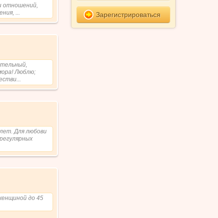
 и отношений,
ия, ...
Зарегистрироваться
ительный,
мора! Люблю;
стви...
лет. Для любови
 регулярных
женщиной до 45