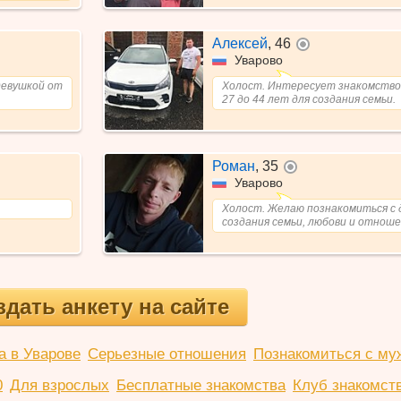
Алексей
,
46
не в сети
Уварово
девушкой от
Холост. Интересует знакомство
27 до 44 лет для создания семьи.
Роман
,
35
не в сети
Уварово
Холост. Желаю познакомиться с 
создания семьи, любови и отноше
здать анкету на сайте
а в Уварове
Серьезные отношения
Познакомиться с му
0
Для взрослых
Бесплатные знакомства
Клуб знакомст