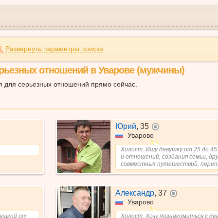
Развернуть параметры поиска
рьезных отношений в Уварове (мужчины)
ся для серьезных отношений прямо сейчас.
Юрий
,
35
не в сети
Уварово
Холост. Ищу девушку от 25 до 45
и отношений, создания семьи, др
совместных путешествий, перепи
Александр
,
37
не в сети
Уварово
вушкой от
Холост. Хочу познакомиться с де