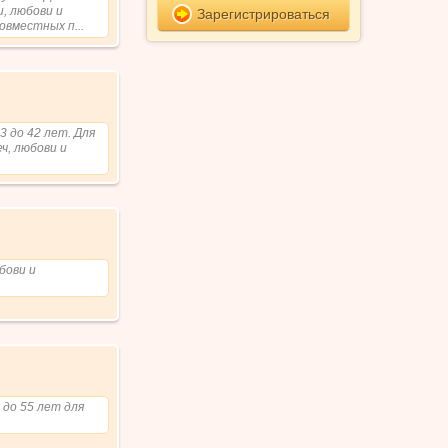
и, любови и
Зарегистрироваться
овместных п...
3 до 42 лет. Для
ч, любови и
бови и
 до 55 лет для