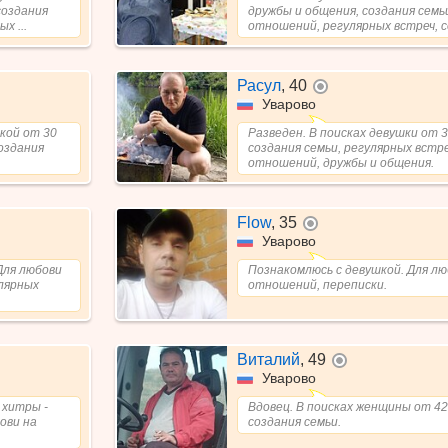
создания
дружбы и общения, создания семь
х ...
отношений, регулярных встреч, с
Расул
,
40
не в сети
Уварово
кой от 30
Разведен. В поисках девушки от 3
оздания
создания семьи, регулярных встре
отношений, дружбы и общения.
Flow
,
35
не в сети
Уварово
Для любови
Познакомлюсь с девушкой. Для лю
лярных
отношений, переписки.
Виталий
,
49
и
не в сети
Уварово
 хитры -
Вдовец. В поисках женщины от 42
ови на
создания семьи.