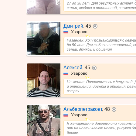
27 до 38 лет. Для регулярных встреч, 
семьи, любови и отношений, совместны
Дмитрий
,
45
не в сети
Уварово
Разведен. Хочу познакомиться с девуш
до 50 лет. Для любови и отношений, с
семьи, дружбы и общения.
Алексей
,
45
не в сети
Уварово
Не женат. Познакомлюсь с девушкой. 
и отношений, дружбы и общения, регу
встреч.
Альберпетраковт
,
48
не в сет
Уварово
Я женщинам не доверяю они коварны и
они на ногти клеют ногти, рисуют бр
бровях.