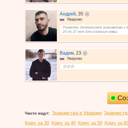
Андрей
,
35
не в сети
Уварово
Разведен. Интересует знакомство с 
25 до 37 лет для создания семьи.
Вадим
,
23
не в сети
Уварово
😗😗😗
Со
Знакомства в Уварове
Знакомств
Часто ищут:
Кому за 30
Кому за 40
Кому за 50
Кому за 6