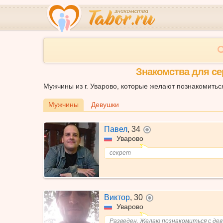
Знакомства для се
Мужчины из г. Уварово, которые желают познакомить
Мужчины
Девушки
Павел
,
34
не в сети
Уварово
секрет
Виктор
,
30
не в сети
Уварово
Разведен. Желаю познакомиться с де