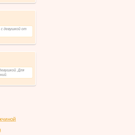
 с девушкой от
девушкой. Для
ний.
жчиной
в