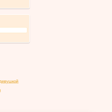
 девушкой
в