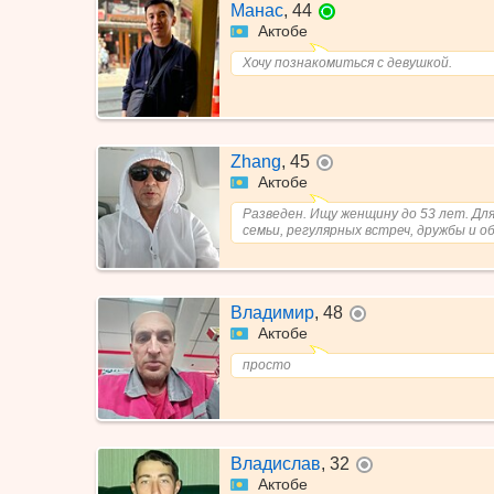
Манас
,
44
в сети с мобильног
Актобе
Хочу познакомиться с девушкой.
Zhang
,
45
не в сети
Актобе
Разведен. Ищу женщину до 53 лет. Для
семьи, регулярных встреч, дружбы и о
Владимир
,
48
не в сети
Актобе
просто
Владислав
,
32
не в сети
Актобе