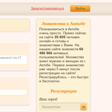
Зарегистрироваться
Войти
Знакомства в Актобе
Познакомиться в Актобе
очень просто. Прямо сейчас
на сайте
35 605
человек
онлайн и готовы к
знакомствам с Вами. На
нашем сайте знакомств
60
486 966
активных
пользователей. Множество
девушкой от 27
анкет мужчин и женщин из г.
Актобе. Первое знакомство
уже через 5 минут после
регистрации на сайте!
Регистрируйтесь – это быстро
и бесплатно.
Регистрация
Ваш город
Казахстан