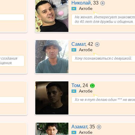
Николай
,
33
о
не в сети
Актобе
Не женат. Интересует знакомст
до 40 лет для дружбы и общения.
Самат
,
42
не в сети
Актобе
 создания
Хочу познакомиться с девушкой.
бщения.
Том
,
24
в сети с мобильно
Актобе
Хз че я тут делаю один *** не вез
Азамат
,
35
не в сети
Актобе