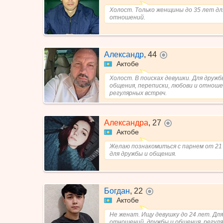
Холост. Только женщины до 35 лет дл
отношений.
Александр
,
44
не в сети
Актобе
Холост. В поисках девушки. Для дружб
общения, переписки, любови и отноше
регулярных встреч.
Александра
,
27
не в сети
Актобе
Желаю познакомиться с парнем от 21
для дружбы и общения.
Богдан
,
22
не в сети
Актобе
Не женат. Ищу девушку до 24 лет. Для
отношений, дружбы и общения, регул