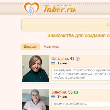
Знакомства для создания с
Девушки
Мужчины
Світлана
,
41
не в сети
Тячев
Не замужем. Познакомлюсь с мужчиной
45 лет. Для создания семьи, дружбы и
любови и отношений.
Зиночка
,
56
Тячев
Весела, жизнерадосна.