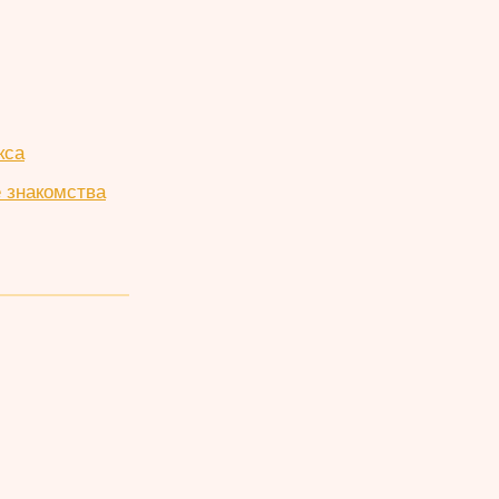
кса
 знакомства