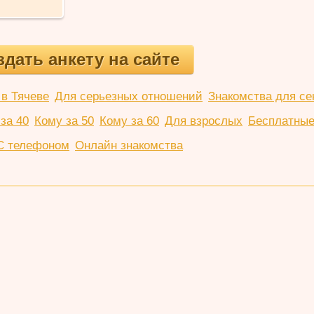
здать анкету на сайте
 в Тячеве
Для серьезных отношений
Знакомства для се
за 40
Кому за 50
Кому за 60
Для взрослых
Бесплатные
С телефоном
Онлайн знакомства