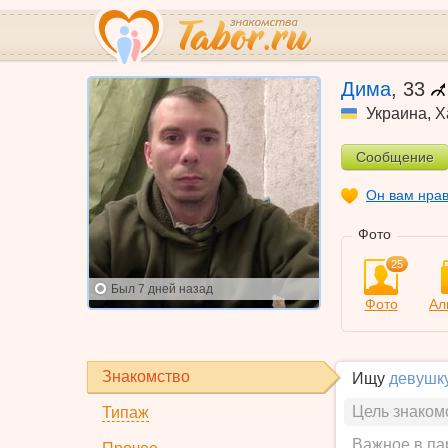
Дима
,
33
Украина
,
Х
Сообщение
Он вам нра
Фото
25
Был
7 дней назад
Фото
Ал
Знакомство
Ищу
девушк
Цель знаком
Типаж
Важное в па