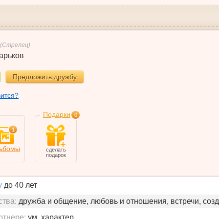
(Стрелец)
арьков
Предложить дружбу
вится?
Подарки
0
1
ьбомы
сделать
подарок
у
до 40 лет
ства:
дружба и общение, любовь и отношения, встречи, соз
ртнере:
ум, характер