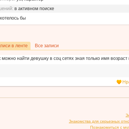
шений:
в активном поиске
 хотелось бы
писи в ленте
Все записи
к можно найти девушку в соц сетях зная только имя возраст
Нр
З
Знакомства для серьезных отн
Познакомиться с му