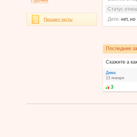
Прочее
Статус отно
Дети:
нет, но
Прошел тесты
Последние за
Скажите а ка
Дима
13 января
3