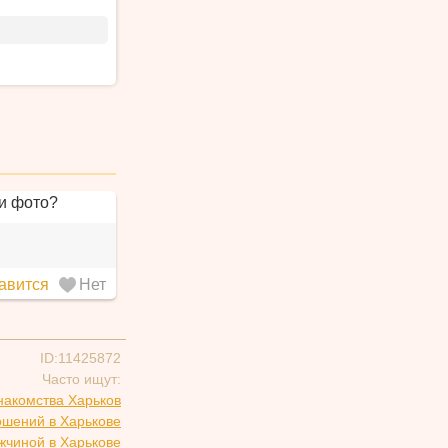
 и фото?
авится
Нет
ID:11425872
Часто ищут:
накомства Харьков
ошений в Харькове
жчиной в Харькове