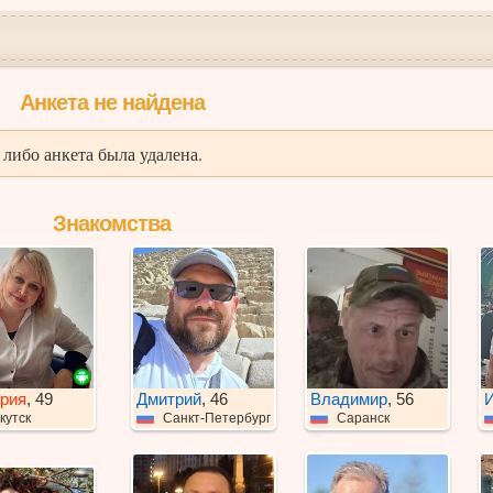
Анкета не найдена
либо анкета была удалена.
Знакомства
рия
, 49
Дмитрий
, 46
Владимир
, 56
И
кутск
Санкт-Петербург
Саранск