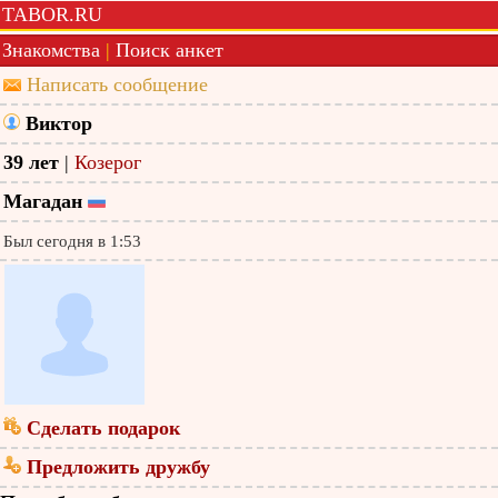
TABOR.RU
Знакомства
|
Поиск анкет
Написать сообщение
Виктор
39 лет
|
Козерог
Магадан
Был сегодня в 1:53
Сделать подарок
Предложить дружбу