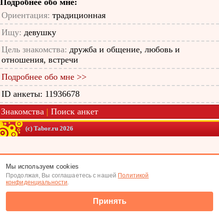
Подробнее обо мне:
Ориентация:
традиционная
Ищу:
девушку
Цель знакомства:
дружба и общение, любовь и
отношения, встречи
Подробнее обо мне >>
ID анкеты: 11936678
Знакомства
|
Поиск анкет
(c) Tabor.ru 2026
Мы используем cookies
Продолжая, Вы соглашаетесь с нашей
Политикой
конфиденциальности
.
Принять