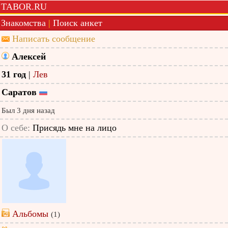
TABOR.RU
Знакомства
|
Поиск анкет
Написать сообщение
Алексей
31 год
|
Лев
Саратов
Был 3 дня назад
О себе:
Присядь мне на лицо
Альбомы
(1)