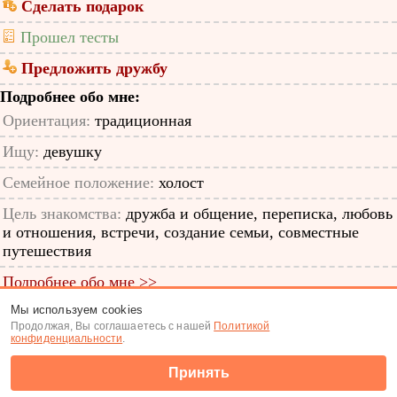
Сделать подарок
Прошел тесты
Предложить дружбу
Подробнее обо мне:
Ориентация:
традиционная
Ищу:
девушку
Семейное положение:
холост
Цель знакомства:
дружба и общение, переписка, любовь
и отношения, встречи, создание семьи, совместные
путешествия
Подробнее обо мне >>
Мы используем cookies
ID анкеты: 12294631
Продолжая, Вы соглашаетесь с нашей
Политикой
конфиденциальности
.
Знакомства
|
Поиск анкет
Принять
(c) Tabor.ru 2026