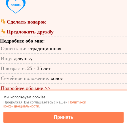
Сделать подарок
Предложить дружбу
Подробнее обо мне:
Ориентация:
традиционная
Ищу:
девушку
В возрасте:
25 - 35 лет
Семейное положение:
холост
Подробнее обо мне >>
Мы используем cookies
ID анкеты: 12421405
Продолжая, Вы соглашаетесь с нашей
Политикой
конфиденциальности
.
Знакомства
|
Поиск анкет
Принять
(c) Tabor.ru 2026