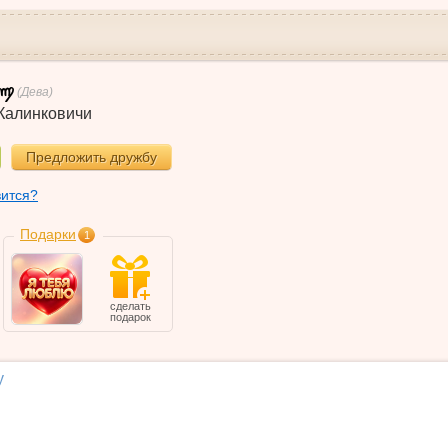
(Дева)
Калинковичи
Предложить дружбу
вится?
Подарки
1
сделать
подарок
у