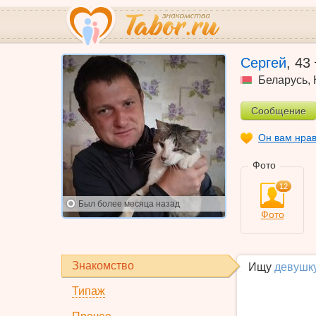
Сергей
,
43
Беларусь
,
Сообщение
Он вам нра
Фото
12
Был
более месяца назад
Фото
Знакомство
Ищу
девушк
Типаж