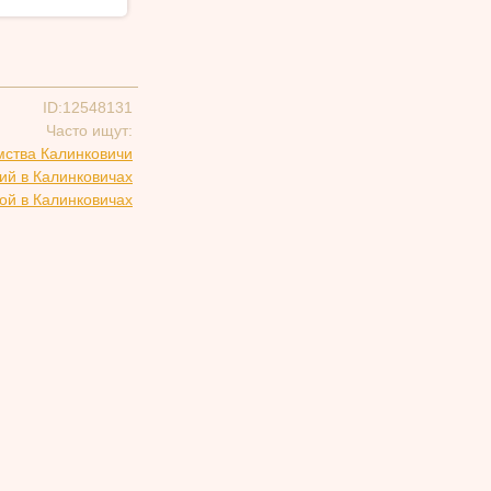
ID:12548131
Часто ищут:
мства Калинковичи
ий в Калинковичах
ой в Калинковичах