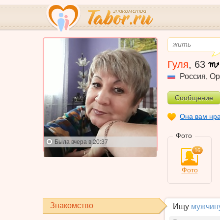
жить
Гуля
,
63
Россия
,
Ор
Сообщение
Она вам нр
Фото
Была
вчера в 20:37
16
Фото
Знакомство
Ищу
мужчин