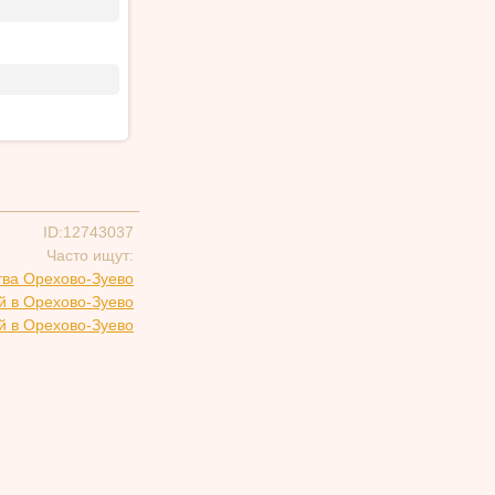
ID:12743037
Часто ищут:
тва Орехово-Зуево
й в Орехово-Зуево
й в Орехово-Зуево