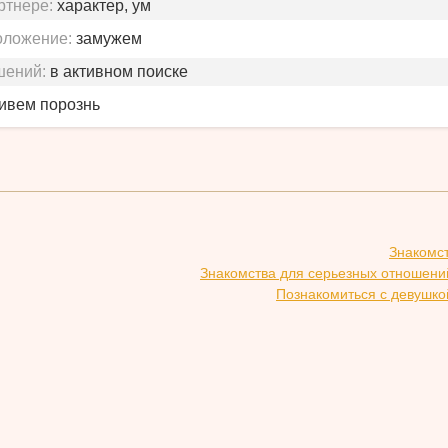
ртнере:
характер, ум
оложение:
замужем
шений:
в активном поиске
живем порознь
Знакомс
Знакомства для серьезных отношени
Познакомиться с девушко