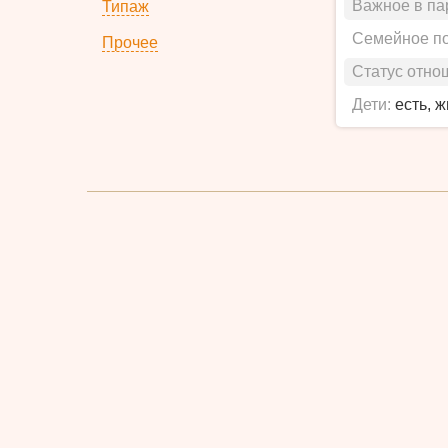
Важное в па
Типаж
Семейное п
Прочее
Статус отно
Дети:
есть, 