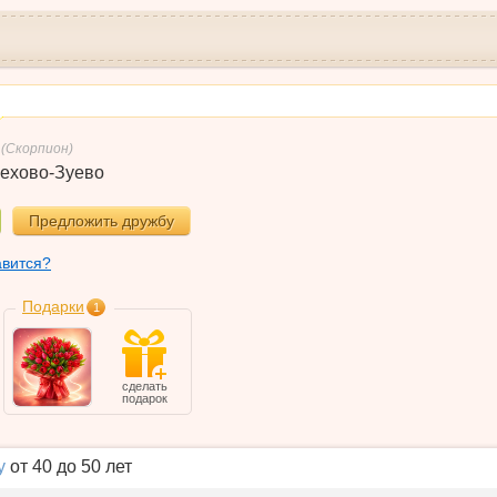
(Скорпион)
ехово-Зуево
Предложить дружбу
авится?
Подарки
1
сделать
подарок
у
от 40 до 50 лет