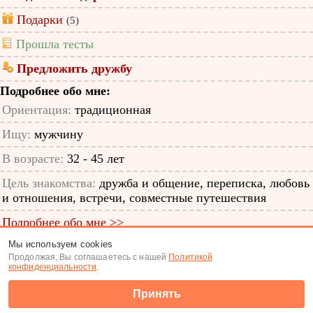
Подарки
(5)
Прошла тесты
Предложить дружбу
Подробнее обо мне:
Ориентация:
традиционная
Ищу:
мужчину
В возрасте:
32 - 45 лет
Цель знакомства:
дружба и общение, переписка, любовь
и отношения, встречи, совместные путешествия
Подробнее обо мне >>
Мы используем cookies
ID анкеты: 12848669
Продолжая, Вы соглашаетесь с нашей
Политикой
конфиденциальности
.
Знакомства
|
Поиск анкет
Принять
(c) Tabor.ru 2026