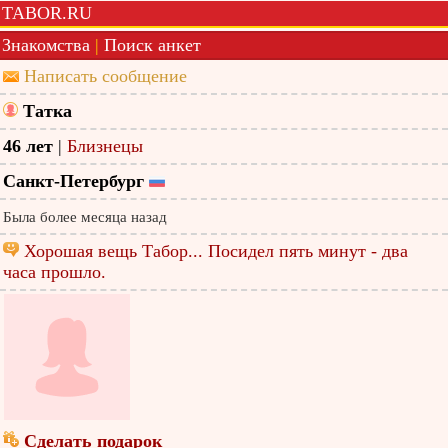
TABOR.RU
Знакомства
|
Поиск анкет
Написать сообщение
Татка
46 лет
|
Близнецы
Санкт-Петербург
Была более месяца назад
Хорошая вещь Табор... Посидел пять минут - два
часа прошло.
Сделать подарок