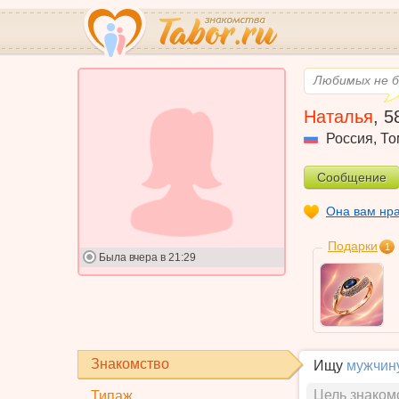
Любимых не б
Наталья
,
5
Россия
,
То
Сообщение
Она вам нр
Подарки
1
Была
вчера в 21:29
Знакомство
Ищу
мужчин
Цель знаком
Типаж