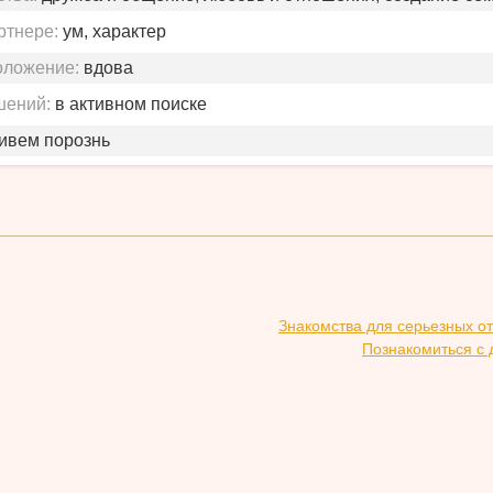
ртнере:
ум, характер
оложение:
вдова
шений:
в активном поиске
живем порознь
Знакомства для серьезных о
Познакомиться с 