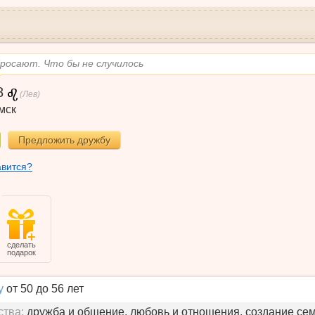
росают. Что бы не случилось
8
(Лев)
мск
Предложить дружбу
авится?
сделать
подарок
у
от 50 до 56 лет
ства:
дружба и общение, любовь и отношения, создание се