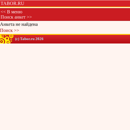
TABOR.RU
<< В меню
Поиск анкет >>
Анкета не найдена
Поиск >>
(c) Tabor.ru 2026