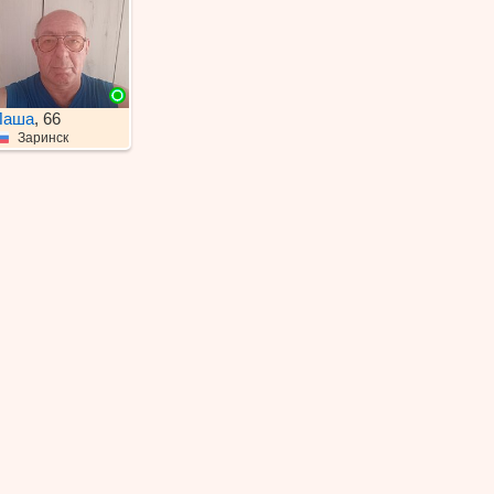
Паша
, 66
Заринск