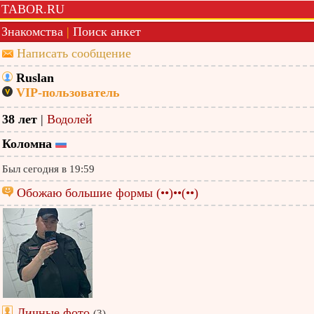
TABOR.RU
Знакомства
|
Поиск анкет
Написать сообщение
Ruslan
VIP-пользователь
38 лет
|
Водолей
Коломна
Был сегодня в 19:59
Обожаю большие формы (••)••(••)
Личные фото
(3)