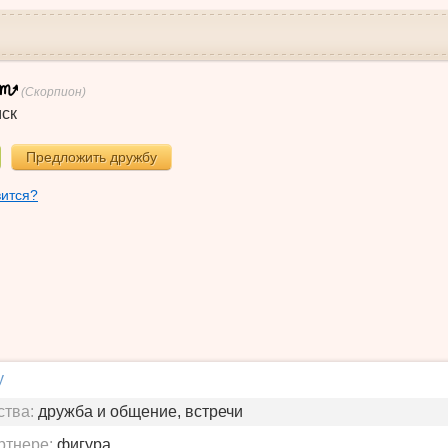
(Скорпион)
ск
Предложить дружбу
вится?
у
ства:
дружба и общение, встречи
ртнере:
фигура