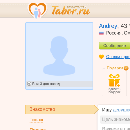
Andrey
,
43
Россия
,
Ом
Сообщение
Он вам нра
Подарки
0
Был
3 дня назад
сделать
подарок
Знакомство
Ищу
девушк
Цель знаком
Типаж
Важное в па