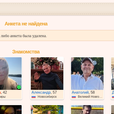
Анкета не найдена
либо анкета была удалена.
Знакомства
а
, 42
Александр
, 57
Анатолий
, 58
Д
мры
Новосибирск
Великий Новгород