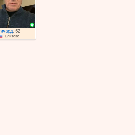
ичард
, 62
Елизово