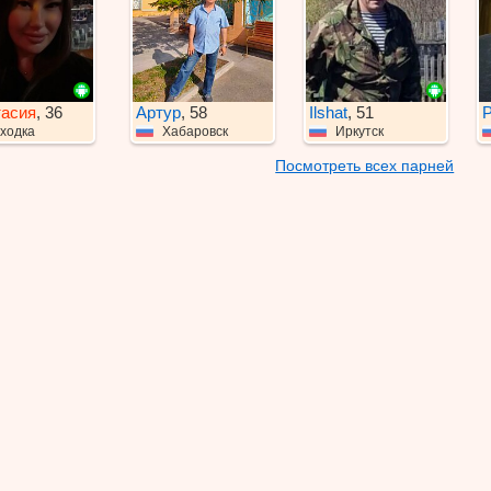
тасия
, 36
Артур
, 58
Ilshat
, 51
Р
ходка
Хабаровск
Иркутск
Посмотреть всех парней