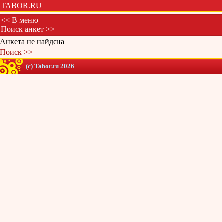
TABOR.RU
<< В меню
Поиск анкет >>
Анкета не найдена
Поиск >>
(c) Tabor.ru 2026