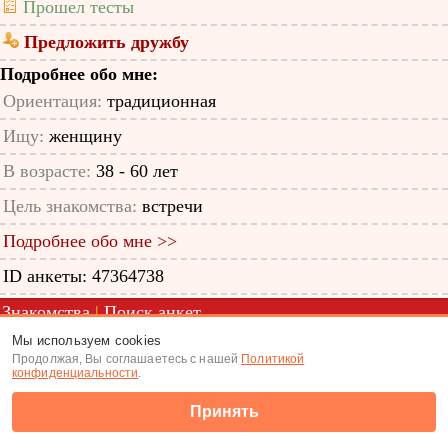
Прошел тесты
Предложить дружбу
Подробнее обо мне:
Ориентация:
традиционная
Ищу:
женщину
В возрасте:
38 - 60 лет
Цель знакомства:
встречи
Подробнее обо мне >>
ID анкеты: 47364738
Знакомства
|
Поиск анкет
Мы используем cookies
(c) Tabor.ru 2026
Продолжая, Вы соглашаетесь с нашей
Политикой
конфиденциальности
.
Принять