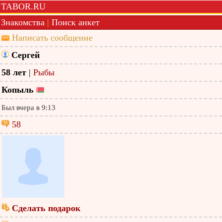
TABOR.RU
Знакомства
|
Поиск анкет
Написать сообщение
Сергей
58 лет
|
Рыбы
Копыль
Был вчера в 9:13
58
Сделать подарок