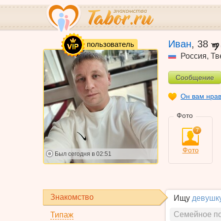
VIP
Иван
,
38
пользователь
Россия
,
Тв
Сообщение
Он вам нра
Фото
7
Фото
Был
сегодня в 02:51
Знакомство
Ищу
девушк
Семейное п
Типаж