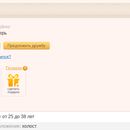
(Дева)
ерь
Предложить дружбу
вится?
Подарки
0
сделать
подарок
у
от 25 до 38 лет
оложение:
холост