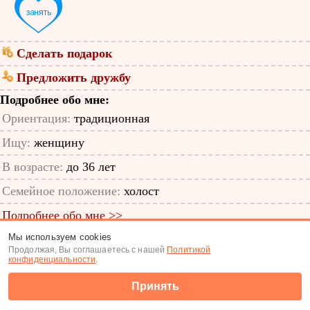
Сделать подарок
Предложить дружбу
Подробнее обо мне:
Ориентация:
традиционная
Ищу:
женщину
В возрасте:
до 36 лет
Семейное положение:
холост
Подробнее обо мне >>
Мы используем cookies
ID анкеты: 48386039
Продолжая, Вы соглашаетесь с нашей
Политикой
конфиденциальности
.
Знакомства
|
Поиск анкет
Принять
(c) Tabor.ru 2026