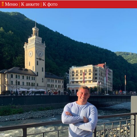
Меню
|
К анкете
|
К фото