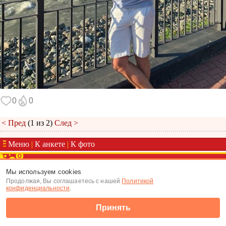
0
0
< Пред
(1 из 2)
След >
Меню
|
К анкете
|
К фото
(c) Tabor.ru 2026
Мы используем cookies
Продолжая, Вы соглашаетесь с нашей
Политикой
конфиденциальности
.
Принять