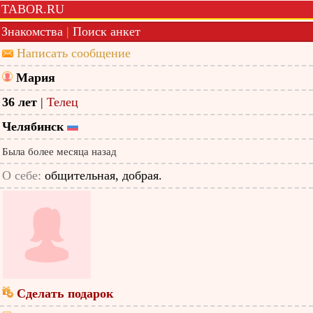
TABOR.RU
Знакомства
|
Поиск анкет
Написать сообщение
Мария
36 лет
|
Телец
Челябинск
Была более месяца назад
О себе:
общительная, добрая.
Сделать подарок