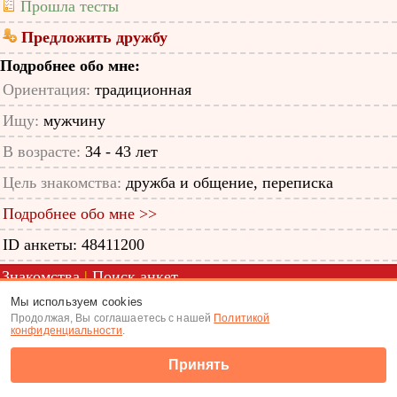
Прошла тесты
Предложить дружбу
Подробнее обо мне:
Ориентация:
традиционная
Ищу:
мужчину
В возрасте:
34 - 43 лет
Цель знакомства:
дружба и общение, переписка
Подробнее обо мне >>
ID анкеты: 48411200
Знакомства
|
Поиск анкет
Мы используем cookies
(c) Tabor.ru 2026
Продолжая, Вы соглашаетесь с нашей
Политикой
конфиденциальности
.
Принять