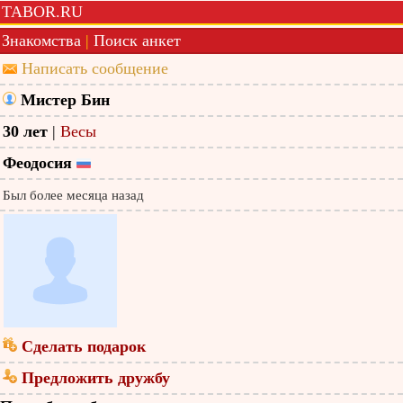
TABOR.RU
Знакомства
|
Поиск анкет
Написать сообщение
Мистер Бин
30 лет
|
Весы
Феодосия
Был более месяца назад
Сделать подарок
Предложить дружбу