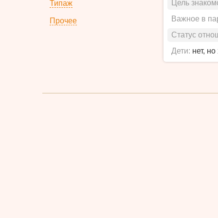
Цель знаком
Типаж
Важное в па
Прочее
Статус отно
Дети:
нет, но