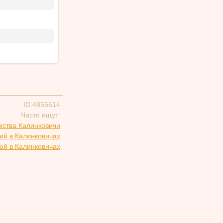
ID:4855514
Часто ищут:
мства Калинковичи
ий в Калинковичах
ой в Калинковичах