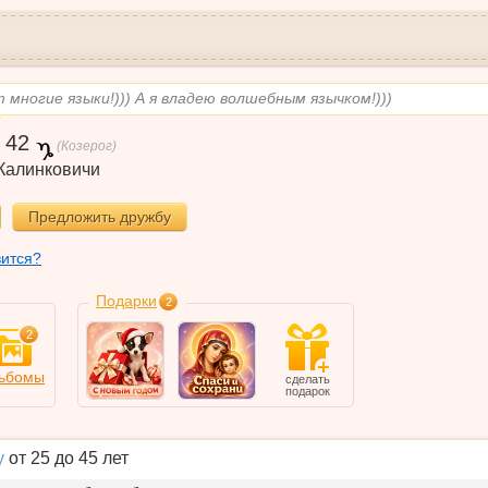
многие языки!))) А я владею волшебным язычком!)))
,
42
(Козерог)
Калинковичи
Предложить дружбу
вится?
Подарки
2
2
ьбомы
сделать
подарок
у
от 25 до 45 лет