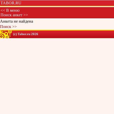
TABOR.RU
<< В меню
Поиск анкет >>
Анкета не найдена
Поиск >>
(c) Tabor.ru 2026