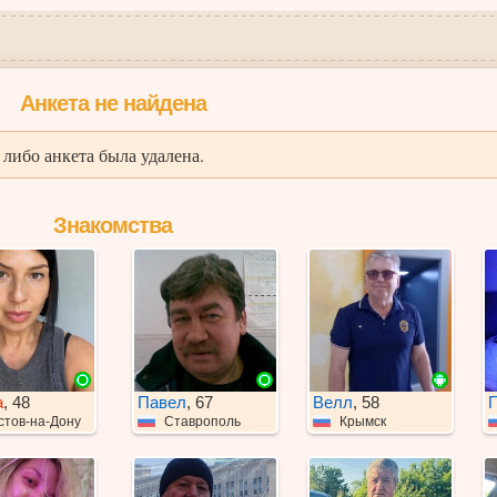
Анкета не найдена
либо анкета была удалена.
Знакомства
а
, 48
Павел
, 67
Велл
, 58
стов-на-Дону
Ставрополь
Крымск