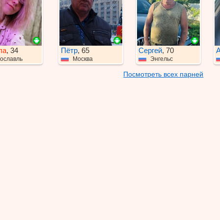
ла
, 34
Пëтр
, 65
Сергей
, 70
А
ославль
Москва
Энгельс
Посмотреть всех парней