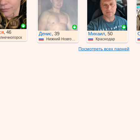
ся
, 46
Денис
, 39
Михаил
, 50
С
лнечногорск
Нижний Новгород
Краснодар
Посмотреть всех парней