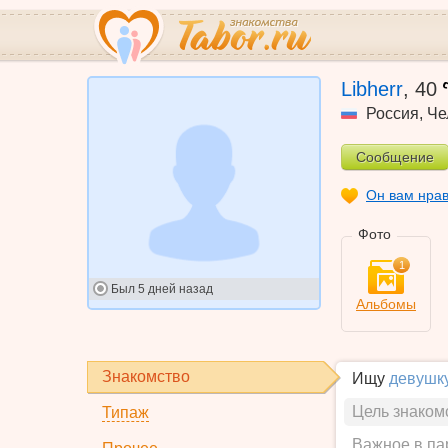
Libherr
,
40
Россия
,
Че
Сообщение
Он вам нра
Фото
1
Был
5 дней назад
Альбомы
Знакомство
Ищу
девушк
Цель знаком
Типаж
Важное в па