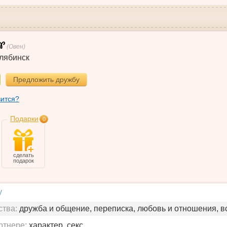
(Овен)
лябинск
Предложить дружбу
вится?
Подарки
0
сделать
подарок
у
ства:
дружба и общение, переписка, любовь и отношения, в
ртнере:
характер, секс