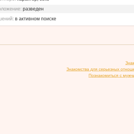
оложение:
разведен
шений:
в активном поиске
Зна
Знакомства для серьезных отнош
Познакомиться с мужч