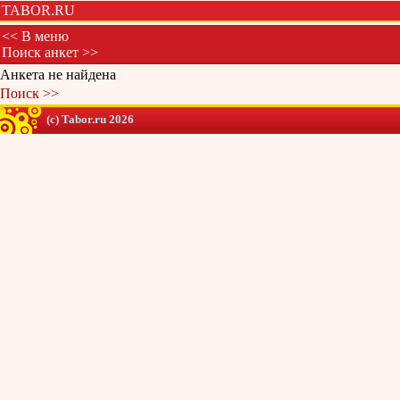
TABOR.RU
<< В меню
Поиск анкет >>
Анкета не найдена
Поиск >>
(c) Tabor.ru 2026