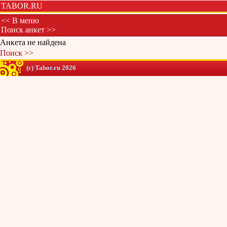
TABOR.RU
<< В меню
Поиск анкет >>
Анкета не найдена
Поиск >>
(c) Tabor.ru 2026