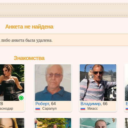
Анкета не найдена
либо анкета была удалена.
Знакомства
28
Роберт
, 64
Владимир
, 66
Е
аснодар
Сарапул
Миасс