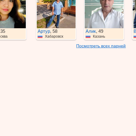
 35
Артур
, 58
Алик
, 49
В
сква
Хабаровск
Казань
Посмотреть всех парней