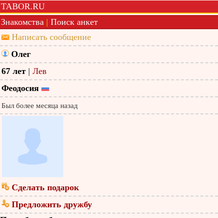
TABOR.RU
Знакомства
|
Поиск анкет
Написать сообщение
Олег
67 лет
|
Лев
Феодосия
Был более месяца назад
Сделать подарок
Предложить дружбу