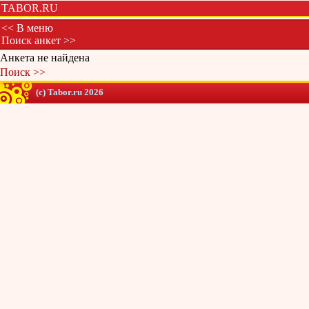
TABOR.RU
<< В меню
Поиск анкет >>
Анкета не найдена
Поиск >>
(c) Tabor.ru 2026