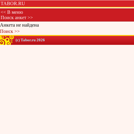
TABOR.RU
<< В меню
Поиск анкет >>
Анкета не найдена
Поиск >>
(c) Tabor.ru 2026