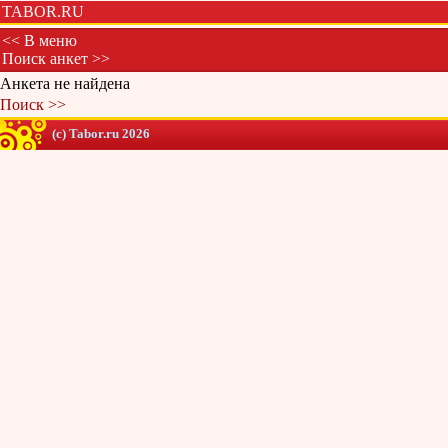
TABOR.RU
<< В меню
Поиск анкет >>
Анкета не найдена
Поиск >>
(c) Tabor.ru 2026