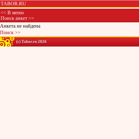
TABOR.RU
<< В меню
Поиск анкет >>
Анкета не найдена
Поиск >>
(c) Tabor.ru 2026