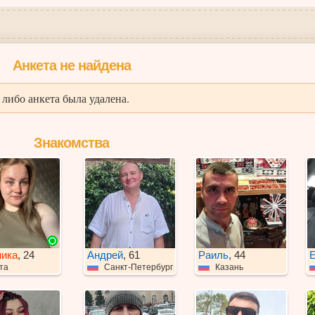
Анкета не найдена
либо анкета была удалена.
Знакомства
ника
, 24
Андрей
, 61
Раиль
, 44
Е
та
Санкт-Петербург
Казань