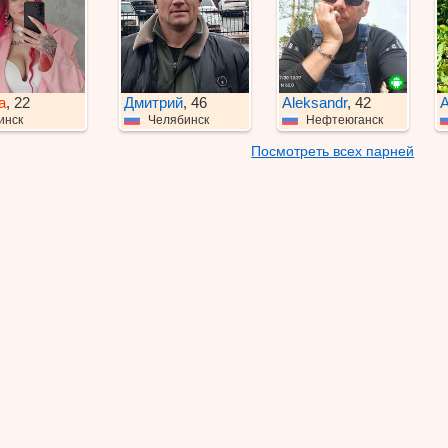
a
, 22
Дмитрий
, 46
Aleksandr
, 42
А
инск
Челябинск
Нефтеюганск
Посмотреть всех парней