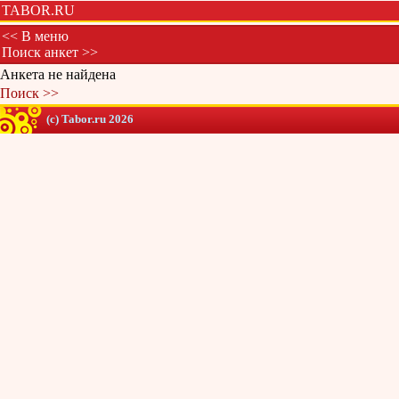
TABOR.RU
<< В меню
Поиск анкет >>
Анкета не найдена
Поиск >>
(c) Tabor.ru 2026