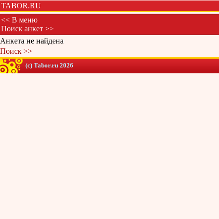
TABOR.RU
<< В меню
Поиск анкет >>
Анкета не найдена
Поиск >>
(c) Tabor.ru 2026