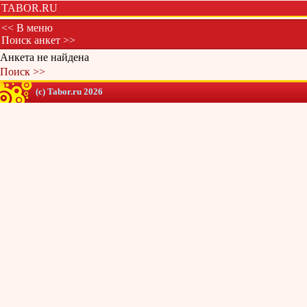
TABOR.RU
<< В меню
Поиск анкет >>
Анкета не найдена
Поиск >>
(c) Tabor.ru 2026