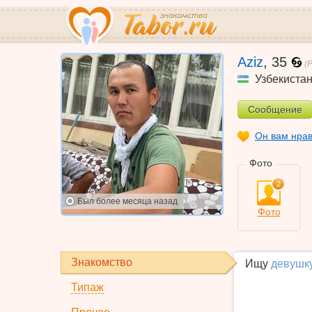
Aziz
,
35
(
Узбекиста
Сообщение
Он вам нра
Фото
2
Был
более месяца назад
Фото
Знакомство
Ищу
девушк
Типаж