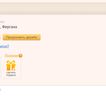
Рак)
н
,
Фергана
Предложить дружбу
вится?
Подарки
0
сделать
подарок
у