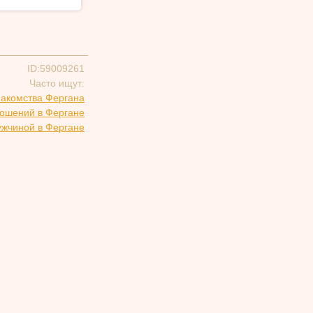
ID:59009261
Часто ищут:
накомства Фергана
ношений в Фергане
ужчиной в Фергане