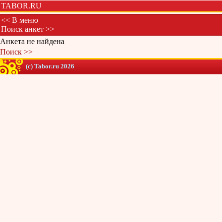
TABOR.RU
<< В меню
Поиск анкет >>
Анкета не найдена
Поиск >>
(c) Tabor.ru 2026