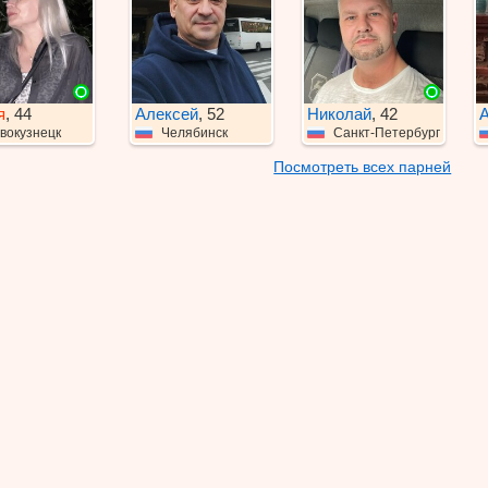
я
, 44
Алексей
, 52
Николай
, 42
А
вокузнецк
Челябинск
Санкт-Петербург
Посмотреть всех парней