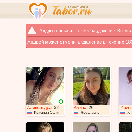
Андрей поставил анкету на удаление. Возмож
Андрей может отменить удаление в течение 18
Александра
, 32
Алина
, 26
Ирин
Красный Сулин
Ярославль
Ул