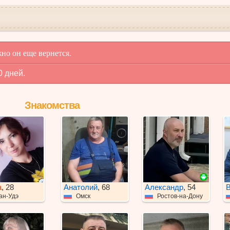
но он еще вернется.
0 дней.
Знакомства
а
, 28
Анатолий
, 68
Александр
, 54
В
ан-Удэ
Омск
Ростов-на-Дону