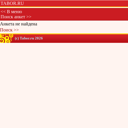
TABOR.RU
<< В меню
Поиск анкет >>
Анкета не найдена
Поиск >>
(c) Tabor.ru 2026