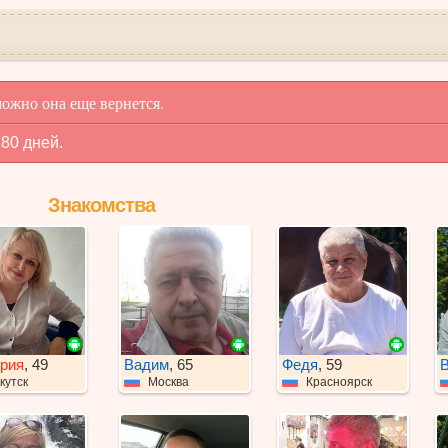
ожно она еще вернется.
80 дней.
Знакомства
рия
, 49
Вадим
, 65
Федя
, 59
кутск
Москва
Красноярск