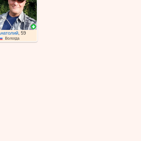
натолий
, 59
Вологда