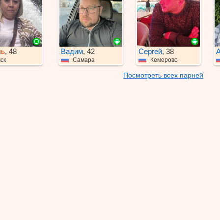
ль
, 48
Вадим
, 42
Сергей
, 38
А
ск
Самара
Кемерово
Посмотреть всех парней