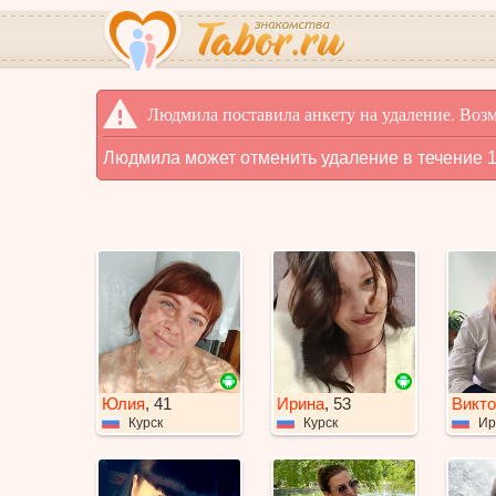
Людмила поставила анкету на удаление. Возм
Людмила может отменить удаление в течение 1
Юлия
, 41
Ирина
, 53
Викто
Курск
Курск
Ир