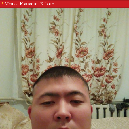
Меню
|
К анкете
|
К фото