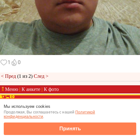
1
0
< Пред
(1 из 2)
След >
Меню
|
К анкете
|
К фото
(c) Tabor.ru 2026
Мы используем cookies
Продолжая, Вы соглашаетесь с нашей
Политикой
конфиденциальности
.
Принять